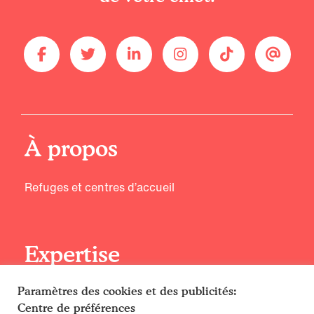
À propos
Refuges et centres d’accueil
Expertise
Paramètres des cookies et des publicités:
Principes d’entraînement
Centre de préférences