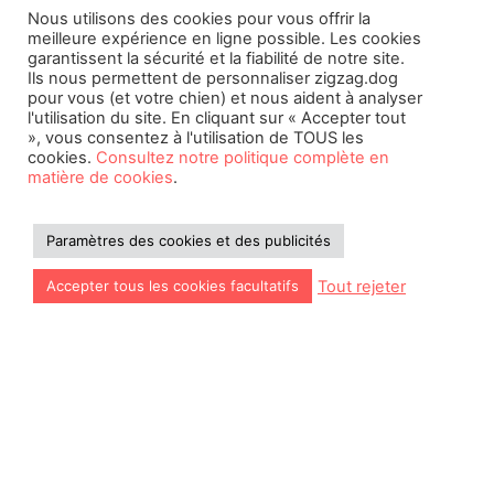
Rencontrez nos experts
Nous utilisons des cookies pour vous offrir la
meilleure expérience en ligne possible. Les cookies
garantissent la sécurité et la fiabilité de notre site.
Ils nous permettent de personnaliser zigzag.dog
pour vous (et votre chien) et nous aident à analyser
©2026 Zigzag Petcare Services Ltd
l'utilisation du site. En cliquant sur « Accepter tout
», vous consentez à l'utilisation de TOUS les
Conditions Générales
cookies.
Consultez notre politique complète en
matière de cookies
.
Paramètres des cookies et des publicités
Politique en Matiere de Cookies
Declaration D’Accessibilite
Paramètres des cookies et des publicités
Politique de Confidentialité
Tout rejeter
Accepter tous les cookies facultatifs