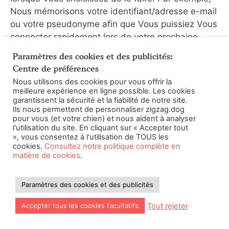
Nous mémorisons votre identifiant/adresse e-mail
ou votre pseudonyme afin que Vous puissiez Vous
connecter rapidement lors de votre prochaine
visite sur notre site ou retrouver facilement les
Paramètres des cookies et des publicités:
articles que Vous aviez précédemment placés
Centre de préférences
dans votre panier. Sur la base de ce type
Nous utilisons des cookies pour vous offrir la
d'informations (et avec votre consentement
meilleure expérience en ligne possible. Les cookies
lorsque cela est nécessaire), Nous Vous
garantissent la sécurité et la fiabilité de notre site.
Ils nous permettent de personnaliser zigzag.dog
présentons également des contenus ou des
pour vous (et votre chien) et nous aident à analyser
promotions spécifiques de Zigzag et/ou Nestlé
l'utilisation du site. En cliquant sur « Accepter tout
», vous consentez à l'utilisation de TOUS les
adaptés à vos centres d'intérêt. L'utilisation de
cookies.
Consultez notre politique complète en
vos données personnelles est volontaire, ce qui
matière de cookies
.
signifie que Vous pouvez Vous opposer au
traitement de vos données personnelles à cette
Paramètres des cookies et des publicités
fin. Pour plus d'informations sur la manière de
Vous désinscrire, veuillez Vous reporter à la
Tout rejeter
Accepter tous les cookies facultatifs
section 10 ci-dessous.