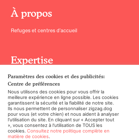
À propos
Refuges et centres d’accueil
Expertise
Paramètres des cookies et des publicités:
Principes d’entraînement
Centre de préférences
Rencontrez nos experts
Nous utilisons des cookies pour vous offrir la
meilleure expérience en ligne possible. Les cookies
garantissent la sécurité et la fiabilité de notre site.
Ils nous permettent de personnaliser zigzag.dog
pour vous (et votre chien) et nous aident à analyser
©2026 Zigzag Petcare Services Ltd
l'utilisation du site. En cliquant sur « Accepter tout
», vous consentez à l'utilisation de TOUS les
Conditions Générales
cookies.
Consultez notre politique complète en
matière de cookies
.
Paramètres des cookies et des publicités