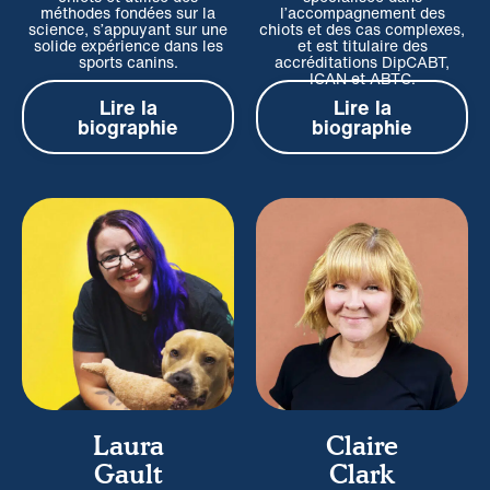
méthodes fondées sur la
l’accompagnement des
science, s’appuyant sur une
chiots et des cas complexes,
solide expérience dans les
et est titulaire des
sports canins.
accréditations DipCABT,
ICAN et ABTC.
Lire la
Lire la
biographie
biographie
Laura
Claire
Gault
Clark