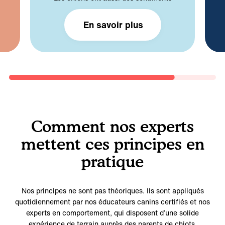
Tout le contenu de nos programmes
Les « chiens alpha » n'existent pas
En savoir plus
Comment nos experts
mettent ces principes en
pratique
Nos principes ne sont pas théoriques. Ils sont appliqués
quotidiennement par nos éducateurs canins certifiés et nos
experts en comportement, qui disposent d’une solide
expérience de terrain auprès des parents de chiots.