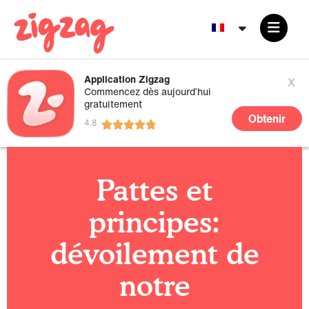
x
Application Zigzag
Commencez dès aujourd’hui
gratuitement
Obtenir
Pattes et
principes:
dévoilement de
notre