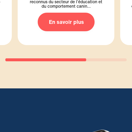
ne cherche pas à remplacer les cours
des parents de chiots.
et l'éducation en présentiel, mais à les
disponible pour répondre aux questions
compléter...
d'experts en éducation du chiot
pour les chiots, mais aussi une équipe
seul programme spécialement conçu
En savoir plus
e
chiot en proposant non seulement le
applications dédiées à l'éducation du
Zigzag révolutionne le secteur des