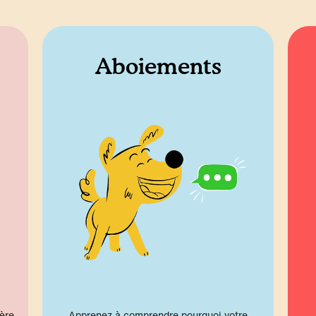
Aboiements
ère
Apprenez à comprendre pourquoi votre