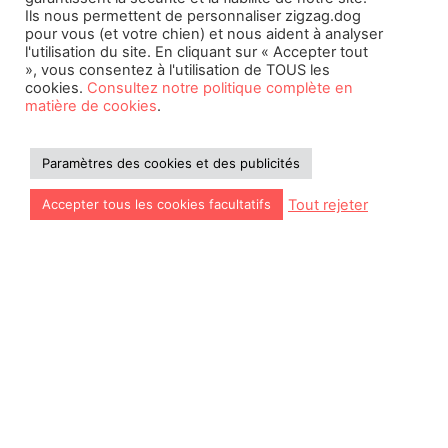
Ils nous permettent de personnaliser zigzag.dog
pour vous (et votre chien) et nous aident à analyser
©2026 Zigzag Petcare Services Ltd
l'utilisation du site. En cliquant sur « Accepter tout
», vous consentez à l'utilisation de TOUS les
Conditions Générales
cookies.
Consultez notre politique complète en
matière de cookies
.
Paramètres des cookies et des publicités
Politique en Matiere de Cookies
Declaration D’Accessibilite
Paramètres des cookies et des publicités
Politique de Confidentialité
Tout rejeter
Accepter tous les cookies facultatifs