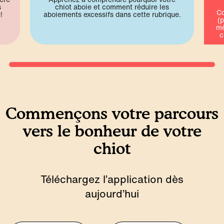
s
chiot aboie et comment réduire les
Co
!
aboiements excessifs dans cette rubrique.
(p
mê
c
Commençons votre parcours
vers le bonheur de votre
chiot
Téléchargez l’application dès
aujourd’hui