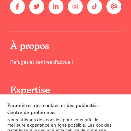
À propos
Refuges et centres d’accueil
Expertise
Paramètres des cookies et des publicités:
Principes d’entraînement
Centre de préférences
Rencontrez nos experts
Nous utilisons des cookies pour vous offrir la
meilleure expérience en ligne possible. Les cookies
garantissent la sécurité et la fiabilité de notre site.