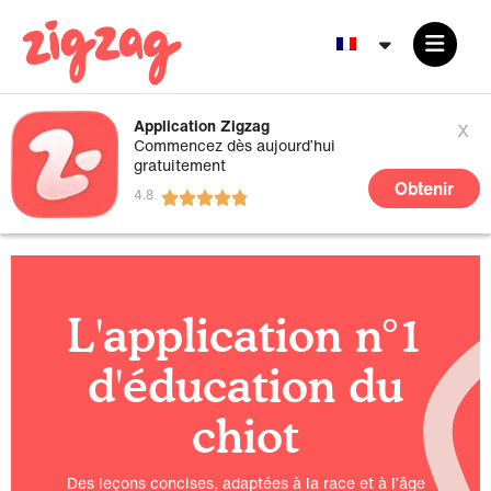
x
Application Zigzag
Commencez dès aujourd’hui
gratuitement
Obtenir
L'application n°1
d'éducation du
chiot
Des leçons concises, adaptées à la race et à l’âge