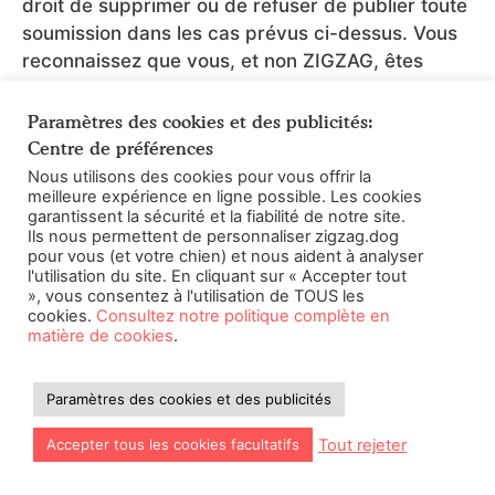
droit de supprimer ou de refuser de publier toute
soumission dans les cas prévus ci-dessus. Vous
reconnaissez que vous, et non ZIGZAG, êtes
responsable du Contenu utilisateur que vous
soumettez.
Paramètres des cookies et des publicités:
Centre de préférences
7. Liens
Nous utilisons des cookies pour vous offrir la
meilleure expérience en ligne possible. Les cookies
garantissent la sécurité et la fiabilité de notre site.
Les liens figurant sur les Produits ZIGZAG
Ils nous permettent de personnaliser zigzag.dog
pour vous (et votre chien) et nous aident à analyser
peuvent vous rediriger vers des sites web tiers,
l'utilisation du site. En cliquant sur « Accepter tout
des plateformes de réseaux sociaux, des
», vous consentez à l'utilisation de TOUS les
cookies.
Consultez notre politique complète en
applications mobiles et d'autres produits et
matière de cookies
.
services (tels que des publicités tierces) en
dehors du réseau et des systèmes ZIGZAG («
Plateformes tierces
») et ZIGZAG décline toute
Paramètres des cookies et des publicités
responsabilité quant au contenu, à l'exactitude ou
Tout rejeter
Accepter tous les cookies facultatifs
au fonctionnement de ces autres Plateformes
tierces. Les liens sont fournis de bonne foi et