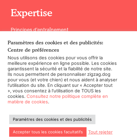
Expertise
Principes d’entraînement
Rencontrez nos experts
Paramètres des cookies et des publicités:
Centre de préférences
Nous utilisons des cookies pour vous offrir la
meilleure expérience en ligne possible. Les cookies
garantissent la sécurité et la fiabilité de notre site.
©2026 Zigzag Petcare Services Ltd
Ils nous permettent de personnaliser zigzag.dog
pour vous (et votre chien) et nous aident à analyser
Conditions Générales
l'utilisation du site. En cliquant sur « Accepter tout
Paramètres des cookies et des publicités
», vous consentez à l'utilisation de TOUS les
cookies.
Consultez notre politique complète en
Politique en Matiere de Cookies
matière de cookies
.
Declaration D’Accessibilite
Politique de Confidentialité
Paramètres des cookies et des publicités
Tout rejeter
Accepter tous les cookies facultatifs