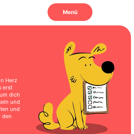
in Herz
 erst
 um dich
keln und
iten und
r den