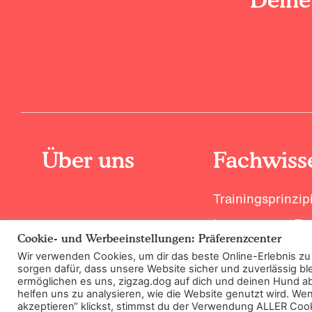
Über uns
Fachwiss
Trainingsprinzip
Lerne unsere Ex
Cookie- und Werbeeinstellungen: Präferenzcenter
Wir verwenden Cookies, um dir das beste Online-Erlebnis zu
sorgen dafür, dass unsere Website sicher und zuverlässig ble
ermöglichen es uns, zigzag.dog auf dich und deinen Hund 
©2026 Zigzag Petcare Services Ltd
All
helfen uns zu analysieren, wie die Website genutzt wird. Wen
akzeptieren“ klickst, stimmst du der Verwendung ALLER Cook