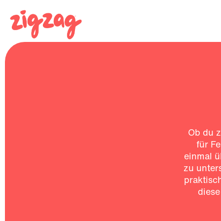
Ob du z
für F
einmal ü
zu unter
praktisc
diese