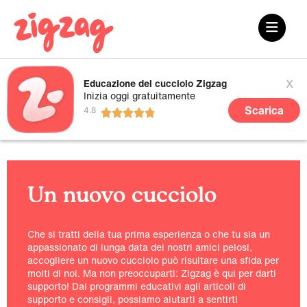
x
Educazione del cucciolo Zigzag
Inizia oggi gratuitamente
Scarica
Un nuovo cucciolo
Che si tratti della tua prima esperienza o che tu sia un
appassionato di lunga data dei nostri amici pelosi,
accogliere un nuovo cucciolo può risultare una sfida per
molti di noi. Ma non preoccuparti: Zigzag è qui per darti
supporto! Dai programmi educativi agli articoli di
supporto e consigli, possiamo aiutarti a sentirti