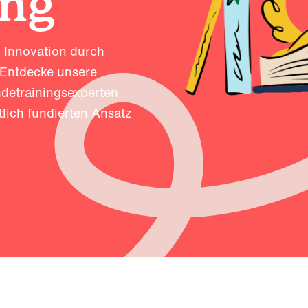
ing
d Innovation durch
 Entdecke unsere
ndetrainingsexperten
lich fundierten Ansatz