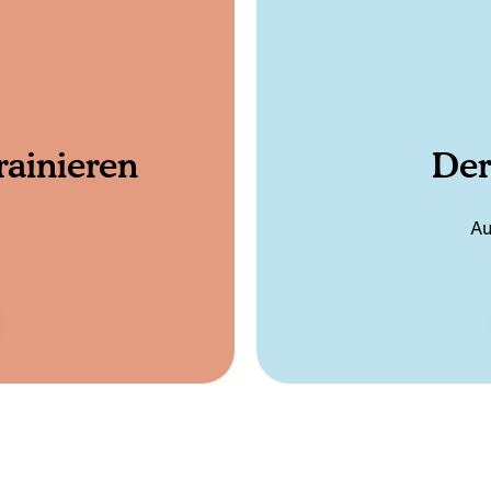
er seinem Verhalten
also keinen Grund an
eines Welpen besser zu
gilt für die Idee vom 
Hunde sind keine Wölfe
Sinn.
 Beziehung zwischen
einer Beziehung, 
erhalten, und ergibt
mit Hunden in einer par
Hund
Hunde
ert auf der Ethologie,
wissenschaftlichen Erk
das Verhalten“ – hinter
Alle Inhalte unser
hle
A