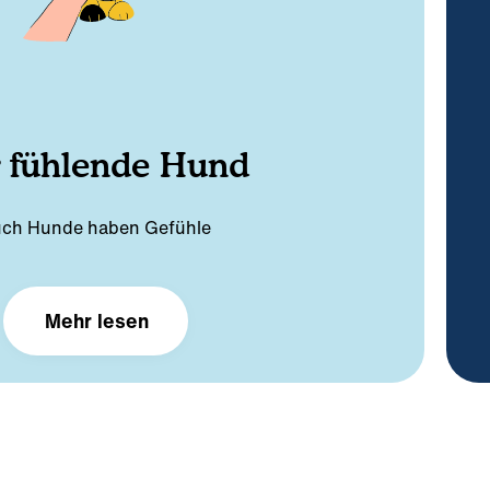
zunehmen, dass Methoden, die angeblich bei
„Alphawolf“ – auch das ist ein Mythos. Es gibt
 – und wir Menschen erst recht nicht. Dasselbe
die auf Dominanz und Hierarchie beruht.
tnerschaftlichen Beziehung arbeiten – nicht in
 sind keine Wölfe
enntnissen und auf dem Verständnis, dass wir
er Zigzag-Programme basieren auf modernen
lphahunde gibt es nicht
Mehr lesen