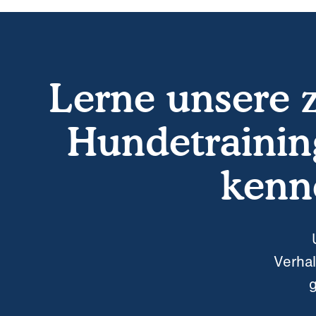
Lerne unsere ze
Hundetrainin
kenn
Verhal
g