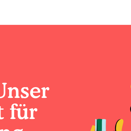
Unser
 für