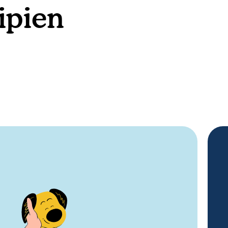
ipien
ren, bei Hunden genauso sinnvoll wären.