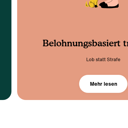
verstehen, indem wir dir das „Warum“ hint
Wir helfen dir, die Gefühle und Emotionen d
Mensch und Hund absolut 
besonders mit Blick auf die Bindung und
also der objektiven Erforschung von Tierv
Der fühlende 
diesem Satz stehen wir voll und ganz. Er basi
n
„Wenn du die Gefühle richtig verstehst, folgt 
Auch Hunde haben Gefü
Mehr lesen