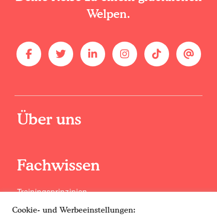
Welpen.
Über uns
Fachwissen
Trainingsprinzipien
Lerne unsere Experten kennen
Cookie- und Werbeeinstellungen: