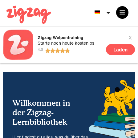
x
Zigzag Welpentraining
Starte noch heute kostenlos
Laden
Willkommen in
der Zigzag-
Lernbibliothek
Hier findest du alles, was du über das